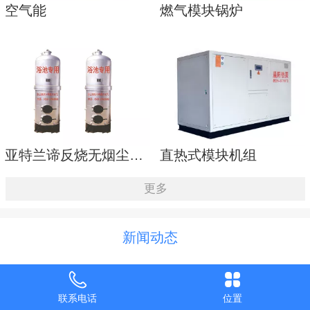
空气能
燃气模块锅炉
亚特兰谛反烧无烟尘锅炉
直热式模块机组
更多
新闻动态
临沂亚特兰谛热能设备分享污
水源热泵系统的维护频率是怎
联系电话
位置