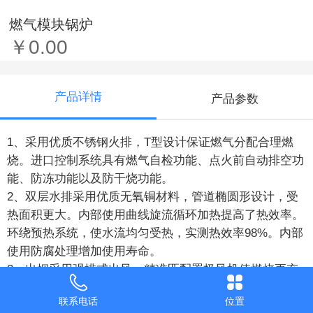
燃气模块锅炉
￥0.00
产品详情
产品参数
1、采用优质不锈钢火排，T型设计保证燃气分配合理燃
烧。进口控制系统具有燃气自检功能、点火前自动排空功
能、防冻功能以及防干烧功能。
2、双层水排采用优质无氧铜材料，管道椭圆形设计，受
热面积更大。内部使用曲线旋流循环加热提高了热效率。
环绕预热系统，使水流均匀受热，实测热效率98%。内部
使用防腐处理增加使用寿命。
3、出烟采用强排式出风，精准匹配罩极风机使燃烧更充
足，并设有防倒风装置，保证燃烧后产生的废气全部排到
联系电话
位置
室外，创造舒适的使用环境。